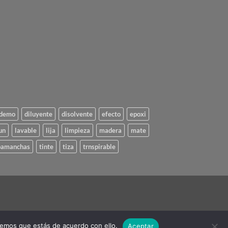
demo
diluyente
disolvente
efecto
epoxi
un
lavable
lija
limpieza
madera
mate
pamanchas
tinte
tiza
trnspirable
remos que estás de acuerdo con ello.
Aceptar