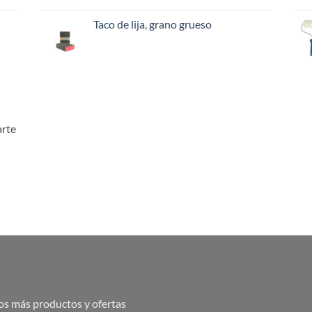
Taco de lija, grano grueso
arte
os más productos y ofertas