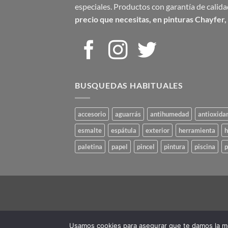
especiales. Productos con garantía de calid
precio que necesitas,
en pinturas Chayfer, l
BUSQUEDAS HABITUALES
accesorio
aguarrás
antihumedad
antioxida
esmalte
espátula
exterior
herramienta
h
paletina
papel
pincel
pintura
piscina
p
Usamos cookies para asegurar que te damos la me