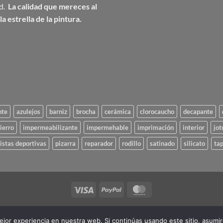
ad.
La calidad que mereces al
a estrella de la pintura.
nte
azulejos
barniz
brocha
cerámica
clorocaucho
decapante
ierro
impermeabilizante
impermehable
imprimación
interior
jot
istas deportivas
pizarra
reparador
rodillo
satinado
silicato
ta
Visa
PayPal
MasterCard
POLÍTICA DE COOKIES
AVISO LEGAL
jor experiencia en nuestra web. Si continúas usando este sitio, asumi