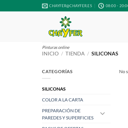
Saltar
CHAYFER@CHAYFER.ES
08:00 - 20:0
al
contenido
Pinturas online
INICIO
/
TIENDA
/
SILICONAS
CATEGORÍAS
No s
SILICONAS
COLOR A LA CARTA
PREPARACIÓN DE
PAREDES Y SUPERFICIES