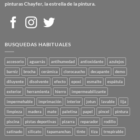
pinturas Chayfer, la estrella de la pintura.
BUSQUEDAS HABITUALES
accesorio
aguarrás
antihumedad
antioxidante
azulejos
barniz
brocha
cerámica
clorocaucho
decapante
demo
diluyente
disolvente
efecto
epoxi
esmalte
espátula
exterior
herramienta
hierro
impermeabilizante
impermehable
imprimación
interior
jotun
lavable
lija
limpieza
madera
mate
paletina
papel
pincel
pintura
piscina
pistas deportivas
pizarra
reparador
rodillo
satinado
silicato
tapamanchas
tinte
tiza
trnspirable