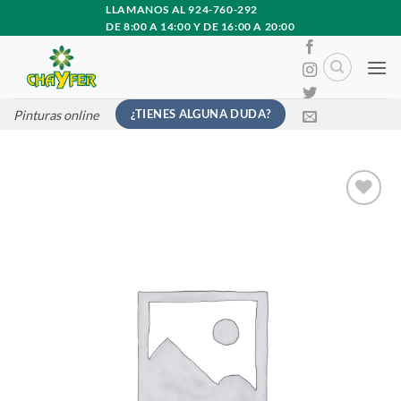
Saltar
LLAMANOS AL 924-760-292
DE 8:00 A 14:00 Y DE 16:00 A 20:00
al
contenido
¿TIENES ALGUNA DUDA?
Pinturas online
Añadir
a la
lista
de
deseos