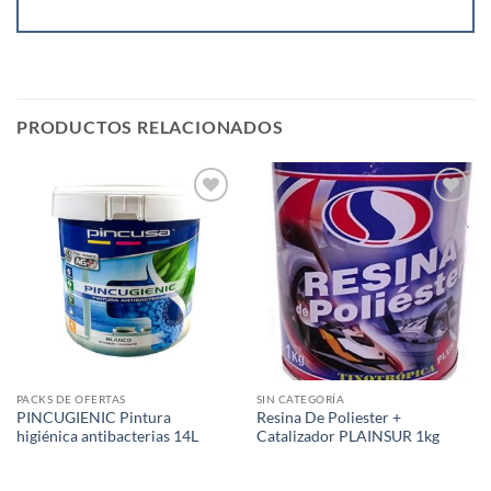
PRODUCTOS RELACIONADOS
Añadir
Añadir
a la
a la
lista de
lista de
deseos
deseos
PACKS DE OFERTAS
SIN CATEGORÍA
PINCUGIENIC Pintura
Resina De Poliester +
higiénica antibacterias 14L
Catalizador PLAINSUR 1kg