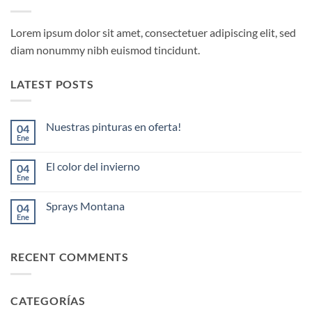
Lorem ipsum dolor sit amet, consectetuer adipiscing elit, sed
diam nonummy nibh euismod tincidunt.
LATEST POSTS
Nuestras pinturas en oferta!
04
Ene
No
hay
comentarios
El color del invierno
04
en
Nuestras
Ene
No
pinturas
hay
en
comentarios
oferta!
Sprays Montana
04
en
El
Ene
No
color
hay
del
comentarios
invierno
en
RECENT COMMENTS
Sprays
Montana
CATEGORÍAS