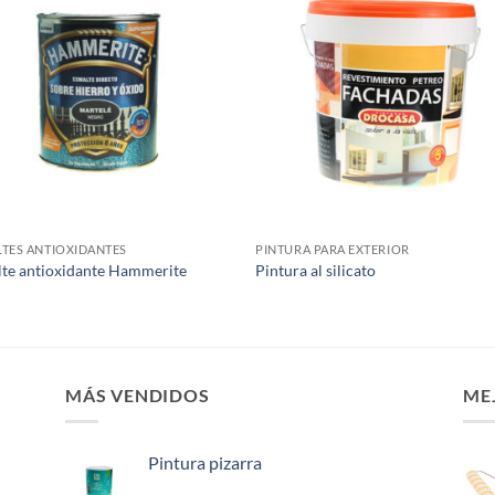
Añadir
Aña
a la
a 
lista de
list
deseos
des
TES ANTIOXIDANTES
PINTURA PARA EXTERIOR
te antioxidante Hammerite
Pintura al silicato
MÁS VENDIDOS
ME
Pintura pizarra