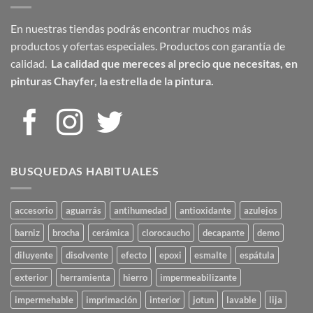
En nuestras tiendas podrás encontrar muchos más
productos y ofertas especiales. Productos con garantía de
calidad.
La calidad que mereces al precio que necesitas,
en
pinturas Chayfer, la estrella de la pintura.
BUSQUEDAS HABITUALES
accesorio
aguarrás
antihumedad
antioxidante
azulejos
barniz
brocha
cerámica
clorocaucho
decapante
demo
diluyente
disolvente
efecto
epoxi
esmalte
espátula
exterior
herramienta
hierro
impermeabilizante
impermehable
imprimación
interior
jotun
lavable
lija