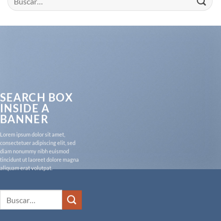
por:
SEARCH BOX
INSIDE A
BANNER
Lorem ipsum dolor sit amet,
consectetuer adipiscing elit, sed
diam nonummy nibh euismod
tincidunt ut laoreet dolore magna
aliquam erat volutpat.
Buscar
por: