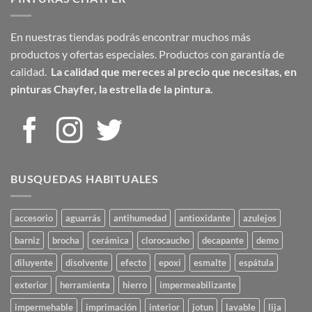
En nuestras tiendas podrás encontrar muchos más
productos y ofertas especiales. Productos con garantía de
calidad.
La calidad que mereces al precio que necesitas,
en
pinturas Chayfer, la estrella de la pintura.
BUSQUEDAS HABITUALES
accesorio
aguarrás
antihumedad
antioxidante
azulejos
barniz
brocha
cerámica
clorocaucho
decapante
demo
diluyente
disolvente
efecto
epoxi
esmalte
espátula
exterior
herramienta
hierro
impermeabilizante
impermehable
imprimación
interior
jotun
lavable
lija