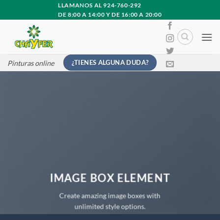
Saltar
LLAMANOS AL 924-760-292
DE 8:00 A 14:00 Y DE 16:00 A 20:00
al
contenido
¿TIENES ALGUNA DUDA?
Pinturas online
IMAGE BOX ELEMENT
Create amazing image boxes with
unlimited style options.