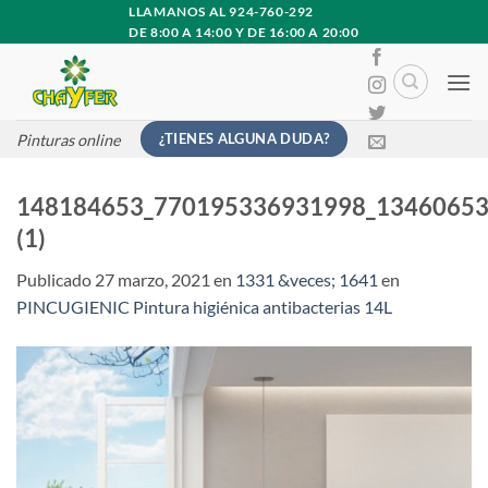
Saltar
LLAMANOS AL 924-760-292
DE 8:00 A 14:00 Y DE 16:00 A 20:00
al
contenido
¿TIENES ALGUNA DUDA?
Pinturas online
148184653_770195336931998_1346065
(1)
Publicado
27 marzo, 2021
en
1331 &veces; 1641
en
PINCUGIENIC Pintura higiénica antibacterias 14L