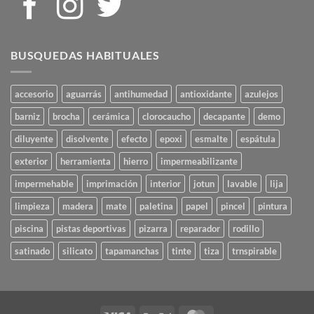
BUSQUEDAS HABITUALES
accesorio
aguarrás
antihumedad
antioxidante
azulejos
barniz
brocha
cerámica
clorocaucho
decapante
demo
diluyente
disolvente
efecto
epoxi
esmalte
espátula
exterior
herramienta
hierro
impermeabilizante
impermehable
imprimación
interior
jotun
lavable
lija
limpieza
madera
mate
paletina
papel
pincel
pintura
piscina
pistas deportivas
pizarra
reparador
rodillo
satinado
silicato
tapamanchas
tinte
tiza
trnspirable