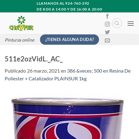
Saltar
LLAMANOS AL 924-760-292
DE 8:00 A 14:00 Y DE 16:00 A 20:00
al
contenido
¿TIENES ALGUNA DUDA?
Pinturas online
511e2ozVidL._AC_
Publicado
26 marzo, 2021
en
386 &veces; 500
en
Resina De
Poliester + Catalizador PLAINSUR 1kg