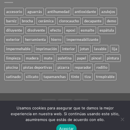
accesorio
aguarrás
antihumedad
antioxidante
azulejos
barniz
brocha
cerámica
clorocaucho
decapante
demo
diluyente
disolvente
efecto
epoxi
esmalte
espátula
exterior
herramienta
hierro
impermeabilizante
impermehable
imprimación
interior
jotun
lavable
lija
limpieza
madera
mate
paletina
papel
pincel
pintura
piscina
pistas deportivas
pizarra
reparador
rodillo
satinado
silicato
tapamanchas
tinte
tiza
trnspirable
Visa
PayPal
MasterCard
Usamos cookies para asegurar que te damos la mejor
experiencia en nuestra web. Si continúas usando este sitio,
POLÍTICA DE COOKIES
AVISO LEGAL
asumiremos que estás de acuerdo con ello.
Copyright 2026 ©
Pinturas Chayfer
- Diseño por
Aceptar