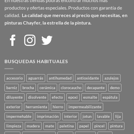
En nuestras tiendas podrás encontrar muchos más
productos y ofertas especiales. Productos con garantía de
calidad.
La calidad que mereces al precio que necesitas,
en
pinturas Chayfer, la estrella de la pintura.
BUSQUEDAS HABITUALES
accesorio
aguarrás
antihumedad
antioxidante
azulejos
barniz
brocha
cerámica
clorocaucho
decapante
demo
diluyente
disolvente
efecto
epoxi
esmalte
espátula
exterior
herramienta
hierro
impermeabilizante
impermehable
imprimación
interior
jotun
lavable
lija
limpieza
madera
mate
paletina
papel
pincel
pintura