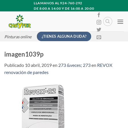
Saltar
LLAMANOS AL 924-760-292
DE 8:00 A 14:00 Y DE 16:00 A 20:00
al
contenido
¿TIENES ALGUNA DUDA?
Pinturas online
imagen1039p
Publicado
10 abril, 2019
en
273 &veces; 273
en
REVOX
renovación de paredes