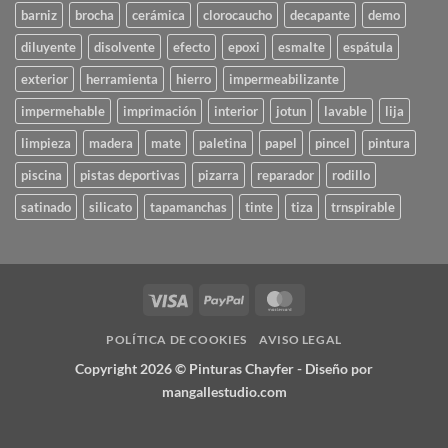
barniz
brocha
cerámica
clorocaucho
decapante
demo
diluyente
disolvente
efecto
epoxi
esmalte
espátula
exterior
herramienta
hierro
impermeabilizante
impermehable
imprimación
interior
jotun
lavable
lija
limpieza
madera
mate
paletina
papel
pincel
pintura
piscina
pistas deportivas
pizarra
reparador
rodillo
satinado
silicato
tapamanchas
tinte
tiza
trnspirable
Visa
PayPal
MasterCard
POLÍTICA DE COOKIES
AVISO LEGAL
Copyright 2026 ©
Pinturas Chayfer
- Diseño por
mangallestudio.com