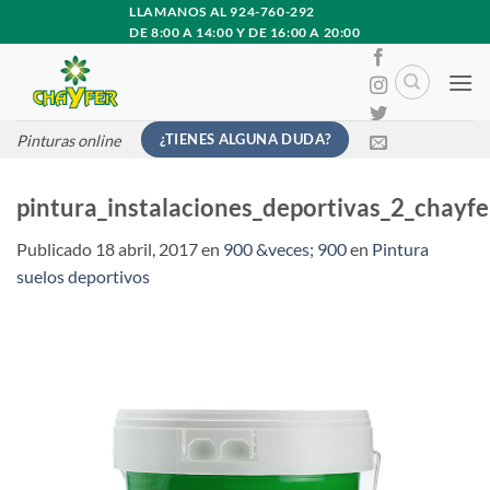
Saltar
LLAMANOS AL 924-760-292
DE 8:00 A 14:00 Y DE 16:00 A 20:00
al
contenido
¿TIENES ALGUNA DUDA?
Pinturas online
pintura_instalaciones_deportivas_2_chayf
Publicado
18 abril, 2017
en
900 &veces; 900
en
Pintura
suelos deportivos